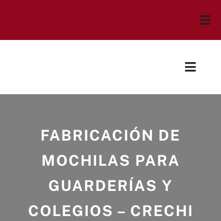
Saltar
al
Tog
contenido
Nav
Empresa
Toggl
Servicios
Navig
Inicio
Noticias
Guarderías y colegio
FABRICACIÓN DE
Contacto
MOCHILAS PARA
Deportes
GUARDERÍAS Y
Bolsos
COLEGIOS – CRECHI
Publicidad